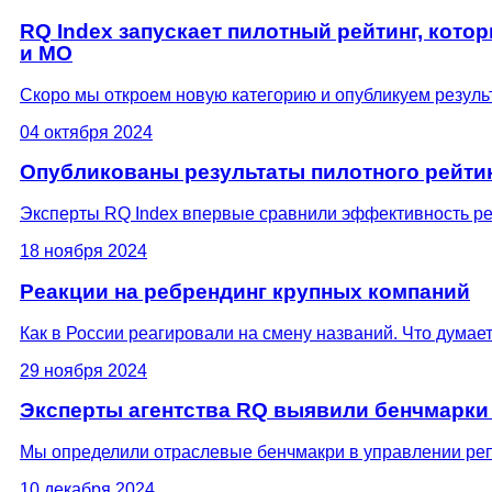
RQ Index запускает пилотный рейтинг, кот
и МО
Скоро мы откроем новую категорию и опубликуем резуль
04 октября 2024
Опубликованы результаты пилотного рейти
Эксперты RQ Index впервые сравнили эффективность реп
18 ноября 2024
Реакции на ребрендинг крупных компаний
Как в России реагировали на смену названий. Что думае
29 ноября 2024
Эксперты агентства RQ выявили бенчмарки 
Мы определили отраслевые бенчмакри в управлении репу
10 декабря 2024