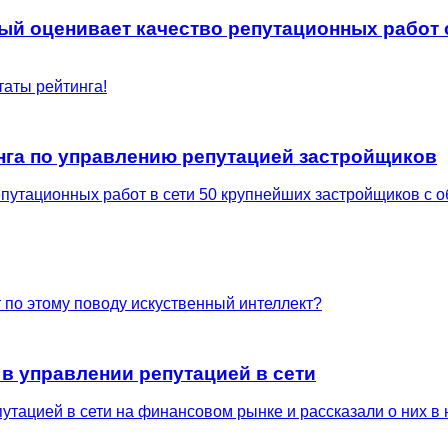
орый оценивает качество репутационных рабо
таты рейтинга!
нга по управлению репутацией застройщиков
утационных работ в сети 50 крупнейших застройщиков с об
т по этому поводу искуственный интеллект?
в управлении репутацией в сети
тацией в сети на финансовом рынке и рассказали о них в 