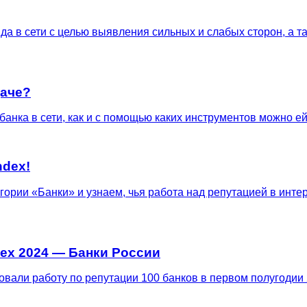
да в сети с целью выявления сильных и слабых сторон, а т
даче?
банка в сети, как и с помощью каких инструментов можно ей
ndex!
егории «Банки» и узнаем, чья работа над репутацией в инт
ex 2024 — Банки России
овали работу по репутации 100 банков в первом полугодии 