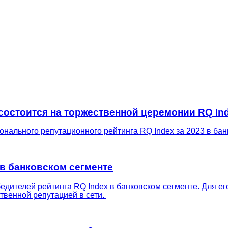
состоится на торжественной церемонии RQ In
нального репутационного рейтинга RQ Index за 2023 в бан
 в банковском сегменте
едителей рейтинга RQ Index в банковском сегменте. Для е
твенной репутацией в сети.