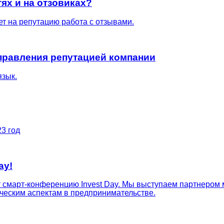
ях и на отзовиках?
ет на репутацию работа с отзывами.
управления репутацией компании
язык.
23 год
ay!
 смарт-конференцию Invest Day. Мы выступаем партнером 
ческим аспектам в предпринимательстве.